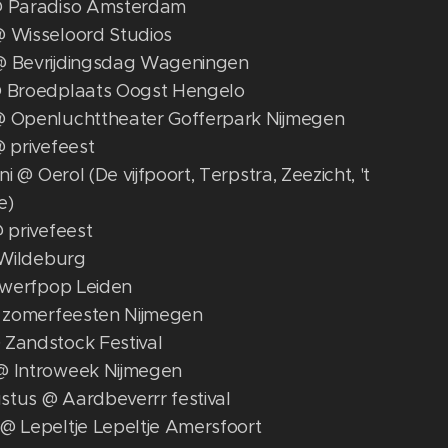
@ Paradiso Amsterdam
@ Wisseloord Studios
@ Bevrijdingsdag Wageningen
@ Broedplaats Oogst Hengelo
@ Openluchttheater Gofferpark Nijmegen
@ privefeest
uni @ Oerol (De vijfpoort, Terpstra, Zeezicht, 't
e)
@ privefeest
@ Wildeburg
@ werfpop Leiden
 @ zomerfeesten Nijmegen
 Zandstock Festival
@ Introweek Nijmegen
stus @ Aardbeverrr festival
 @ Lepeltje Lepeltje Amersfoort