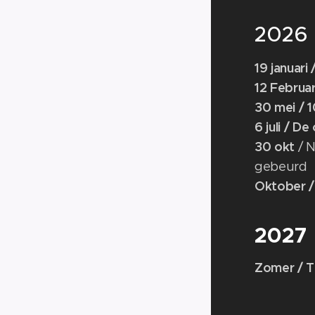
2026
19 januari
12 Februar
30 mei / 
6 juli / De
30 okt
/ 
gebeurd
Oktober /
2027
Zomer / T