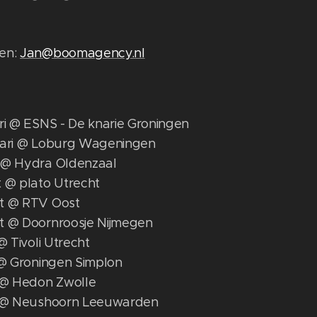
en:
Jan@boomagency.nl
ri @ ESNS - De knarie Groningen
uari @ Loburg Wageningen
 @ Hydra Oldenzaal
t @ plato Utrecht
t @ RTV Oost
t @ Doornroosje Nijmegen
 @ Tivoli Utrecht
 @ Groningen Simplon
l @ Hedon Zwolle
l @ Neushoorn Leeuwarden