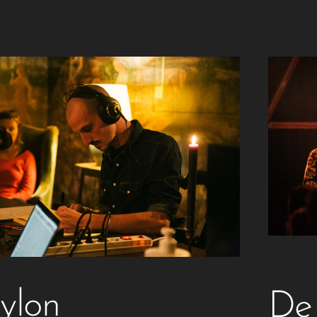
ylon
De