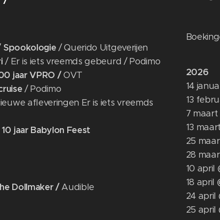
Boeking
 / Spookologie
/ Querido Uitgeverijen
i
/ Er is iets vreemds gebeurd / Podimo
2026
100 jaar VPRO /
OVT
14 janua
 cruise
/ Podimo
13 febr
Nieuwe afleveringen Er is iets vreemds
7 maart
13 maar
 10 jaar Babylon Feest
25 maar
28 maar
10 april
18 april
he Dollmaker /
Audible
24 apri
25 apri